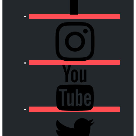
https://lfa-
chamalieres.fr/wp-
content/uploads/2020/03/logo_round_youtube_white.p
https://lfa-
chamalieres.fr/wp-
content/uploads/2020/03/logo_round_youtube_white.p