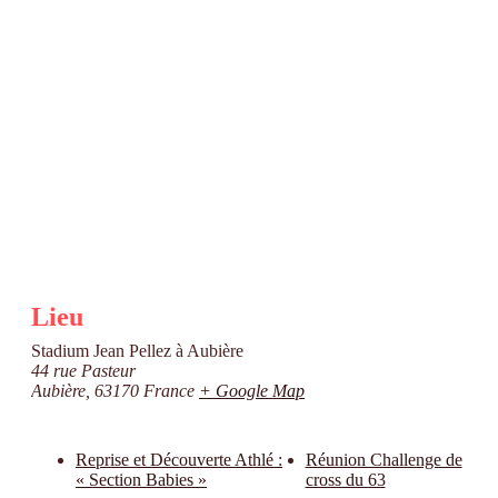
Lieu
Stadium Jean Pellez à Aubière
44 rue Pasteur
Aubière
,
63170
France
+ Google Map
Reprise et Découverte Athlé :
Réunion Challenge de
« Section Babies »
cross du 63