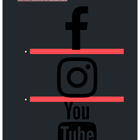
https://lfa-
chamalieres.fr/wp-
content/uploads/2020/03/logo_round_youtube_white.p
https://lfa-
chamalieres.fr/wp-
content/uploads/2020/03/logo_round_youtube_white.p