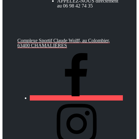
APPELEZ-NOUS directement
au 06 98 42 74 35
Complexe Sportif Claude Wolff, au Colombier,
63400 CHAMALIÈRES
https://lfa-
chamalieres.fr/wp-
content/uploads/2020/03/logo_round_youtube_white.p