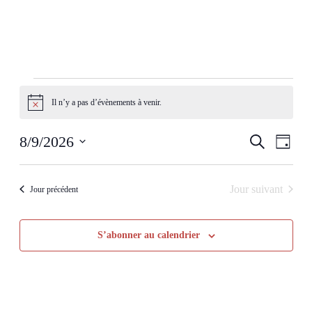
Évènements
for
Il n’y a pas d’évènements à venir.
Notice
août
Recherch
Navig
8/9/2026
Recherche
9,
Jour
de
et
Sélectionnez
2026
vues
une
navigatio
Évèn
date.
Jour suivant
Jour précédent
de
vues
Évèneme
S’abonner au calendrier