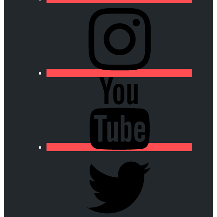
https://lfa-
chamalieres.fr/wp-
content/uploads/2020/03/logo_round_youtube_white.p
https://lfa-
chamalieres.fr/wp-
content/uploads/2020/03/logo_round_youtube_white.p