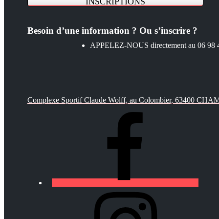
INSCRIPTIONS
Besoin d’une information ? Ou s’inscrire ?
APPELEZ-NOUS directement au 06 98 4
Complexe Sportif Claude Wolff, au Colombier, 63400 C
https://lfa-
chamalieres.fr/wp-
content/uploads/2020/03/logo_round_youtube_white.