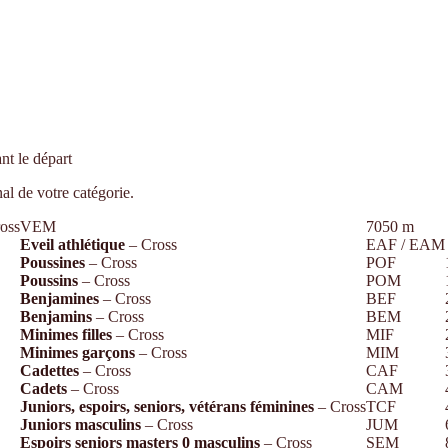
t le départ
nal de votre catégorie.
oss
VEM
7050 m
Eveil athlétique
– Cross
EAF / EAM
Poussines
– Cross
POF
Poussins
– Cross
POM
Benjamines
– Cross
BEF
Benjamins
– Cross
BEM
Minimes filles
– Cross
MIF
Minimes garçons
– Cross
MIM
Cadettes
– Cross
CAF
Cadets
– Cross
CAM
Juniors, espoirs, seniors, vétérans féminines
– Cross
TCF
Juniors masculins
– Cross
JUM
Espoirs seniors masters 0 masculins
– Cross
SEM