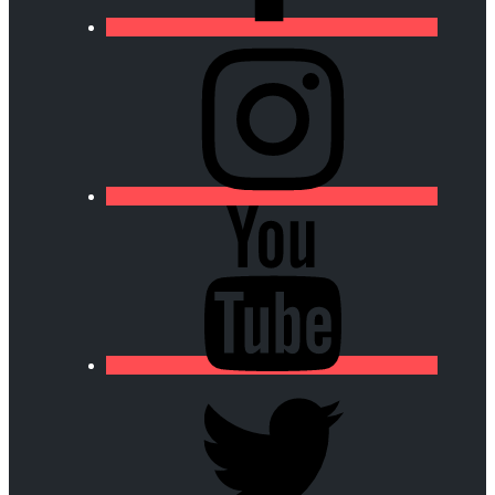
https://lfa-
chamalieres.fr/wp-
content/uploads/2020/03/logo_round_youtube_white.p
https://lfa-
chamalieres.fr/wp-
content/uploads/2020/03/logo_round_youtube_white.p