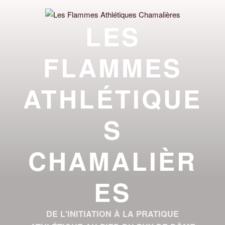
Aller
au
LES
contenu
principal
FLAMMES
ATHLÉTIQUE
S
CHAMALIÈR
ES
DE L'INITIATION À LA PRATIQUE