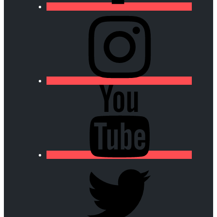
https://lfa-
chamalieres.fr/wp-
content/uploads/2020/03/logo_round_youtube_white.p
https://lfa-
chamalieres.fr/wp-
content/uploads/2020/03/logo_round_youtube_white.p