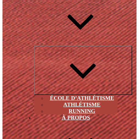
Ouvri
le
sous
men
ÉCOLE D’ATHLÉTISME
ATHLÉTISME
RUNNING
À PROPOS