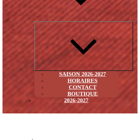
Ouvri
le
sous
men
SAISON 2026-2027
HORAIRES
CONTACT
BOUTIQUE
2026-2027