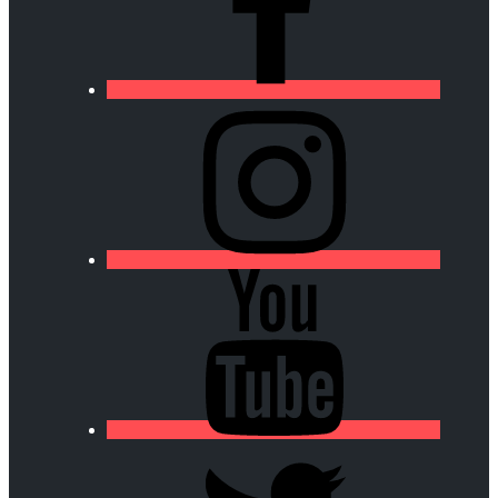
https://lfa-
chamalieres.fr/wp-
content/uploads/2020/03/logo_round_youtube_white.p
https://lfa-
chamalieres.fr/wp-
content/uploads/2020/03/logo_round_youtube_white.p