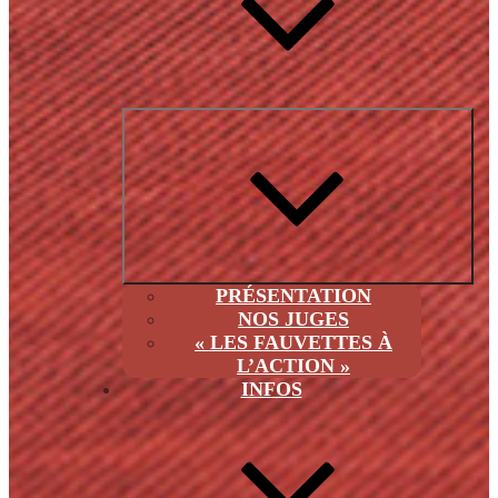
Ouvri
le
sous
men
PRÉSENTATION
NOS JUGES
« LES FAUVETTES À
L’ACTION »
INFOS