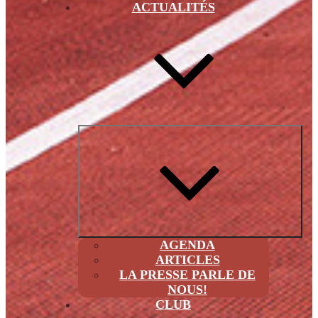
ACTUALITÉS
Ouvri
le
sous
men
AGENDA
ARTICLES
LA PRESSE PARLE DE
NOUS!
CLUB