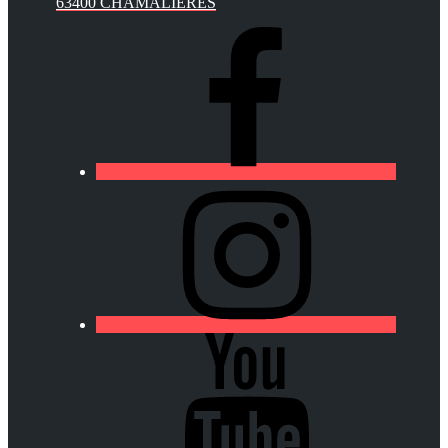
63400 CHAMALIÈRES
https://lfa-
chamalieres.fr/wp-
content/uploads/2020/03/logo_round_youtube_white.p
https://lfa-
chamalieres.fr/wp-
content/uploads/2020/03/logo_round_youtube_white.p