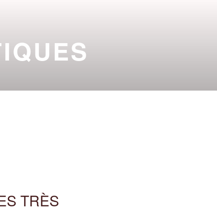
TIQUES
 PUY DE DÔME
2026-2027
ES TRÈS