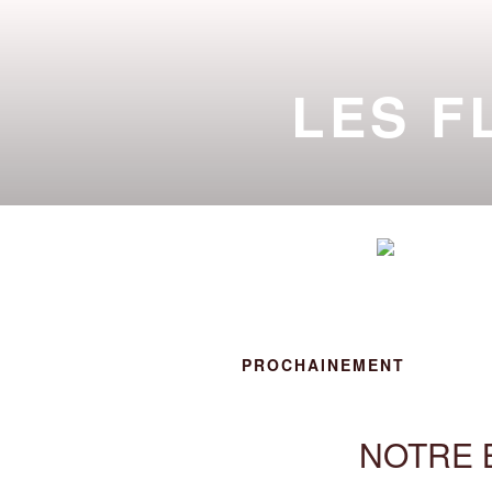
Aller
au
contenu
LES F
principal
DE L'INITIA
ACTU
PROCHAINEMENT
NOTRE 