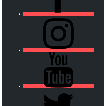
https://lfa-
chamalieres.fr/wp-
content/uploads/2020/03/logo_round_youtube_white.p
https://lfa-
chamalieres.fr/wp-
content/uploads/2020/03/logo_round_youtube_white.p