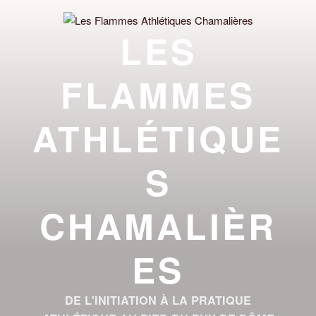
Aller
au
LES
contenu
principal
FLAMMES
ATHLÉTIQUE
S
CHAMALIÈR
ES
DE L'INITIATION À LA PRATIQUE