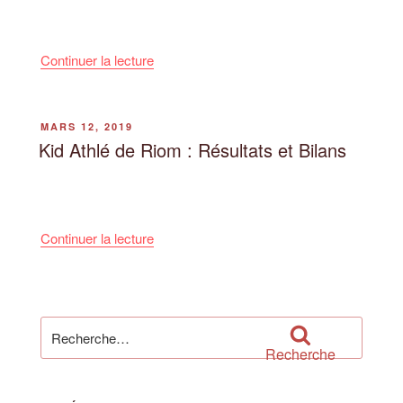
et
Résultats »
de
Continuer la lecture
« Kid
Athlé
du
PUBLIÉ
MARS 12, 2019
LE
CUC
Kid Athlé de Riom : Résultats et Bilans
:
Résultats
et
Bilans »
de
Continuer la lecture
« Kid
Athlé
de
Riom
Recherche
:
pour
Recherche
Résultats
:
et