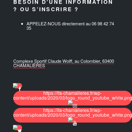
BESOIN D’UNE INFORMATION
? OU S’INSCRIRE ?
APPELEZ-NOUS directement au 06 98 42 74
35
Complexe Sportif Claude Wolff, au Colombier, 63400
CHAMALIÈRES
https://lfa-chamalieres.fr/wp-
content/uploads/2020/03/logo_round_youtube_white.pn
https://lfa-chamalieres.fr/wp-
content/uploads/2020/03/logo_round_youtube_white.pn