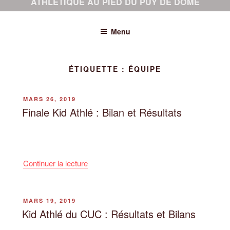
ATHLÉTIQUE AU PIED DU PUY DE DÔME
Menu
ÉTIQUETTE :
ÉQUIPE
PUBLIÉ
MARS 26, 2019
LE
Finale Kid Athlé : Bilan et Résultats
de
Continuer la lecture
« Finale
Kid
Athlé
PUBLIÉ
MARS 19, 2019
LE
:
Kid Athlé du CUC : Résultats et Bilans
Bilan