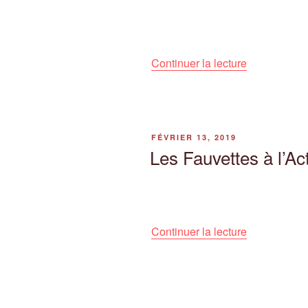
de
Continuer la lecture
« Après-
midi
«
Nature
PUBLIÉ
FÉVRIER 13, 2019
»
LE
Les Fauvettes à l’Ac
au
stade
du
Colombier. »
de
Continuer la lecture
« Les
Fauvettes
à
l’Action »