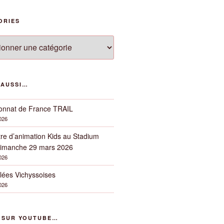
ORIES
ies
 AUSSI…
nnat de France TRAIL
2026
re d’animation Kids au Stadium
imanche 29 mars 2026
2026
lées Vichyssoises
2026
R SUR YOUTUBE…