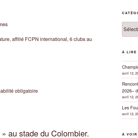
CATÉG
mmes
Catégor
ture, affilié FCPN international, 6 clubs au
À LIRE
Champio
avril 12, 
Rencont
bilité obligatoire
2026– d
avril 12, 
Les Fou
avril 12, 
 » au stade du Colombier.
À VOI