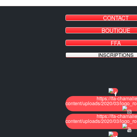
CONTACT
BOUTIQUE
FFA
INSCRIPTIONS
https://lfa-chamalie
content/uploads/2020/03/logo_r
https://lfa-chamalie
content/uploads/2020/03/logo_r