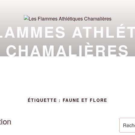
LAMMES ATHLÉ
CHAMALIÈRES
TION À LA PRATIQUE ATHLÉTIQUE AU PIED DU
ALITÉS
CLUB
À PROPOS
INFOS
ÉTIQUETTE :
FAUNE ET FLORE
tion
Recher
pour
: