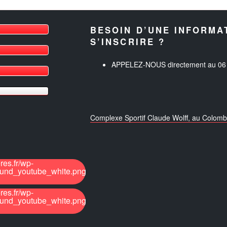
BESOIN D’UNE INFORMA
S’INSCRIRE ?
APPELEZ-NOUS directement au 06 
Complexe Sportif Claude Wolff, au Colo
res.fr/wp-
ound_youtube_white.png
res.fr/wp-
ound_youtube_white.png