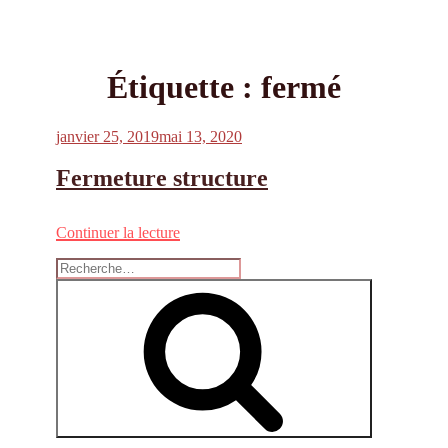
Étiquette :
fermé
Publié
janvier 25, 2019
mai 13, 2020
le
Fermeture structure
de
Continuer la lecture
« Fermeture
Recherche
structure »
pour
Recherche
: