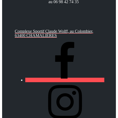
au 06 98 42 74 35
Complexe Sportif Claude Wolff, au Colombier,
63400 CHAMALIÈRES
https://lfa-
chamalieres.fr/wp-
content/uploads/2020/03/logo_round_youtube_white.p