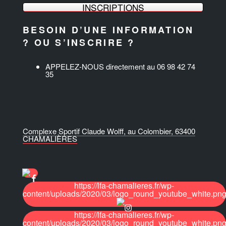
INSCRIPTIONS
BESOIN D’UNE INFORMATION
? OU S’INSCRIRE ?
APPELEZ-NOUS directement au 06 98 42 74
35
Complexe Sportif Claude Wolff, au Colombier, 63400
CHAMALIÈRES
https://lfa-chamalieres.fr/wp-
content/uploads/2020/03/logo_round_youtube_white.pn
https://lfa-chamalieres.fr/wp-
content/uploads/2020/03/logo_round_youtube_white.pn