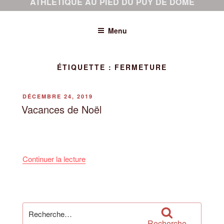
ATHLÉTIQUE AU PIED DU PUY DE DÔME
Menu
ÉTIQUETTE :
FERMETURE
PUBLIÉ
DÉCEMBRE 24, 2019
LE
Vacances de Noël
de
Continuer la lecture
« Vacances
de
Noël »
Recherche
pour
Recherche