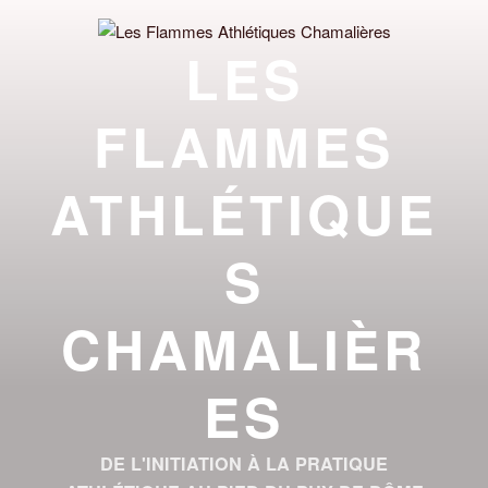
Aller
au
LES
contenu
principal
FLAMMES
ATHLÉTIQUE
S
CHAMALIÈR
ES
DE L'INITIATION À LA PRATIQUE