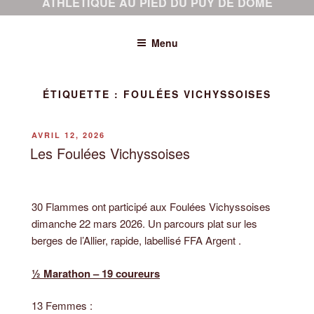
ATHLÉTIQUE AU PIED DU PUY DE DÔME
Menu
ÉTIQUETTE :
FOULÉES VICHYSSOISES
PUBLIÉ
AVRIL 12, 2026
LE
Les Foulées Vichyssoises
30 Flammes ont participé aux Foulées Vichyssoises
dimanche 22 mars 2026. Un parcours plat sur les
berges de l’Allier, rapide, labellisé FFA Argent .
½ Marathon – 19 coureurs
13 Femmes :