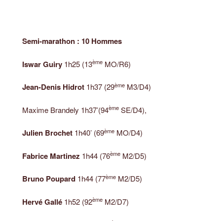
Semi-marathon : 10 Hommes
ème
Iswar Guiry
1h25 (13
MO/R6)
ème
Jean-Denis Hidrot
1h37 (29
M3/D4)
ème
Maxime Brandely 1h37’(94
SE/D4),
ème
Julien Brochet
1h40’ (69
MO/D4)
ème
Fabrice Martinez
1h44 (76
M2/D5)
ème
Bruno Poupard
1h44 (77
M2/D5)
ème
Hervé Gallé
1h52 (92
M2/D7)