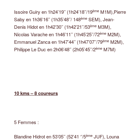
ème
Issoire Guiry en 1h24’19’’ (1h24’18’’/19
M1M),Pierre
ème
Saby en 1h36’16’’ (1h35’48’’/ 148
SEM), Jean-
ème
Denis Hidot en 1h42’30’’ (1h42’21’’/53
M3M),
ème
Nicolas Varache en 1h46’11’’ (1h45’25’’/72
M2M),
ème
Emmanuel Zanca en 1h47’44’’ (1h47’07’’/79
M2M),
ème
Philippe Le Duc en 2h06’48’’ (2h05’45’’/2
M7M)
10 kms – 8 coureurs
5 Femmes :
ème
Blandine Hidrot en 53’05’’ (52’41 ‘’/5
JUF), Louna