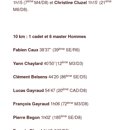
ème
ème
1h15 (7
M4/D8) et
Christine Cluzel
1h15’ (21
M6/D8).
10 km : 1 cadet et 6 master Hommes
ème
Fabien Caux
38’37’’ (39
SE/R6)
ème
Yann Chaylard
40’50’’(12
M3/D3)
ème
Clément Belsens
44’20 (86
SE/D5)
ème
Lucas Gayraud
54’47 (20
CAD/D8)
ème
François Gayraud
1h06 (72
M3/D8)
ème
Pierre Begon
1h02’ (185
SE/D8)