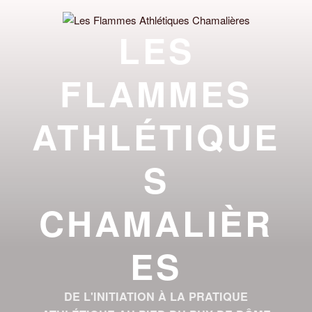
Aller
au
LES
contenu
principal
FLAMMES
ATHLÉTIQUE
S
CHAMALIÈR
ES
DE L'INITIATION À LA PRATIQUE