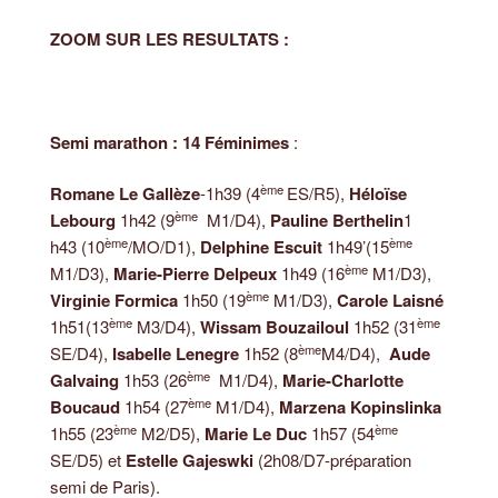
ZOOM SUR LES RESULTATS :
Semi marathon : 14 Féminimes
:
ème
Romane Le Gallèze
-1h39 (4
ES/R5),
Héloïse
ème
Lebourg
1h42 (9
M1/D4),
Pauline Berthelin
1
ème
ème
h43 (10
/MO/D1),
Delphine Escuit
1h49’(15
ème
M1/D3),
Marie-Pierre Delpeux
1h49 (16
M1/D3),
ème
Virginie Formica
1h50 (19
M1/D3),
Carole Laisné
ème
ème
1h51(13
M3/D4),
Wissam Bouzailoul
1h52 (31
ème
SE/D4),
Isabelle Lenegre
1h52 (8
M4/D4),
Aude
ème
Galvaing
1h53 (26
M1/D4),
Marie-Charlotte
ème
Boucaud
1h54 (27
M1/D4),
Marzena Kopinslinka
ème
ème
1h55 (23
M2/D5),
Marie Le Duc
1h57 (54
SE/D5) et
Estelle Gajeswki
(2h08/D7-préparation
semi de Paris).