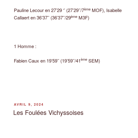
ème
Pauline Lecour en 27’29 ‘’ (27’29’’/7
MOF), Isabelle
ème
Callaert en 36’37’’ (36’37’’/29
M3F)
1 Homme :
ème
Fabien Caux en 19’59’’ (19’59’’/41
SEM)
PUBLIÉ
AVRIL 9, 2024
LE
Les Foulées Vichyssoises