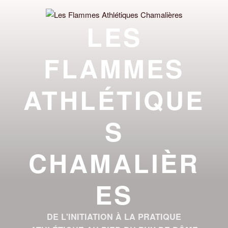
Aller
au
LES
contenu
principal
FLAMMES
ATHLÉTIQUE
S
CHAMALIÈR
ES
DE L'INITIATION À LA PRATIQUE