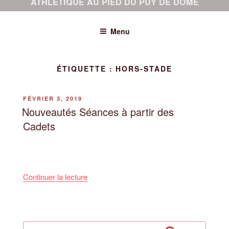
ATHLÉTIQUE AU PIED DU PUY DE DÔME
Menu
ÉTIQUETTE :
HORS-STADE
PUBLIÉ
FÉVRIER 3, 2019
LE
Nouveautés Séances à partir des
Cadets
de
Continuer la lecture
« Nouveautés
Séances
à
partir
Recherche