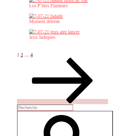
Les P’tites Flammes
Moment détente
Jeux ludiques
Pagination
Page
Page
Page
Page
1
2
…
4
suivante
des
publications
Recherche
pour
Recherche
: