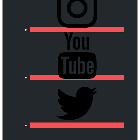
https://lfa-
chamalieres.fr/wp-
content/uploads/2020/03/logo_round_youtube_white.p