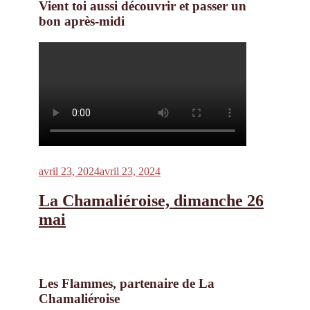
Vient toi aussi découvrir et passer un
bon après-midi
Publié
avril 23, 2024
avril 23, 2024
le
La Chamaliéroise, dimanche 26
mai
Les Flammes, partenaire de La
Chamaliéroise