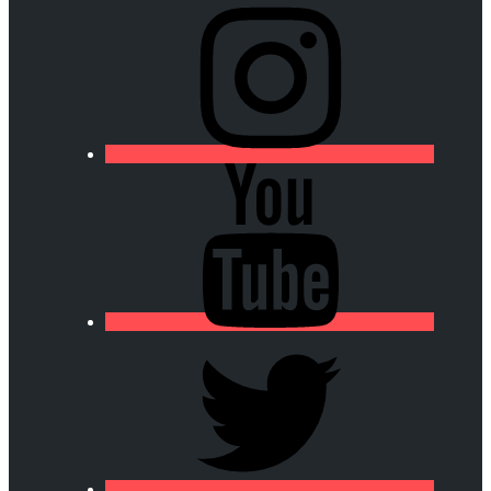
https://lfa-
chamalieres.fr/wp-
content/uploads/2020/03/logo_round_youtube_white.p
https://lfa-
chamalieres.fr/wp-
content/uploads/2020/03/logo_round_youtube_white.p