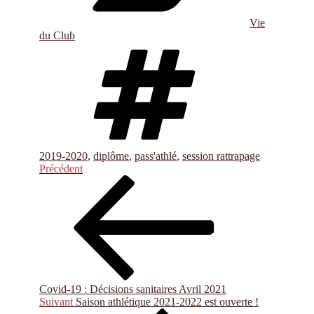
Vie
du Club
Étiquettes
2019-2020
,
diplôme
,
pass'athlé
,
session rattrapage
Navigation
Article
Précédent
précédent
de
l’article
Covid-19 : Décisions sanitaires Avril 2021
Article
Suivant
Saison athlétique 2021-2022 est ouverte !
suivant