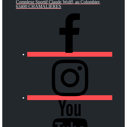
Complexe Sportif Claude Wolff, au Colombier,
63400 CHAMALIÈRES
https://lfa-
chamalieres.fr/wp-
content/uploads/2020/03/logo_round_youtube_white.p
https://lfa-
chamalieres.fr/wp-
content/uploads/2020/03/logo_round_youtube_white.p