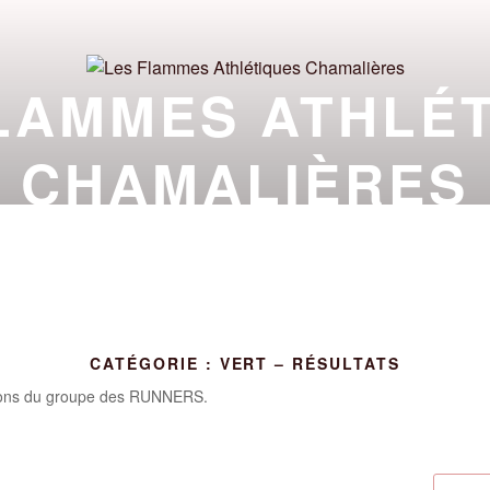
LAMMES ATHLÉ
CHAMALIÈRES
TION À LA PRATIQUE ATHLÉTIQUE AU PIED DU
ALITÉS
CLUB
À PROPOS
INFOS
CATÉGORIE :
VERT – RÉSULTATS
tions du groupe des RUNNERS.
Recher