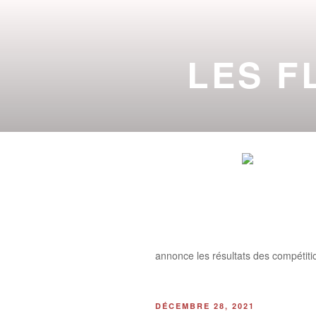
Aller
au
contenu
LES F
principal
DE L'INITIA
ACTU
annonce les résultats des compéti
PUBLIÉ
DÉCEMBRE 28, 2021