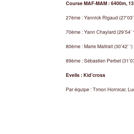
Course MAF-MAM : 6400m, 13
27ème : Yannick Rigaud (27’03’ 
70ème : Yann Chaylard (29’54’ ‘
80ème : Marie Maltrait (30’42’ ‘)
89ème : Sébastien Perbet (31’07
Eveils : Kid’cross
Par équipe : Timon Hornicar, L