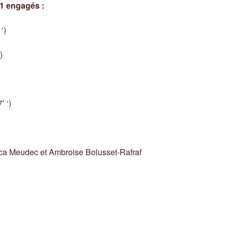
1 engagés :
‘)
)
’ ‘)
uca Meudec et Ambroise Bolusset-Rafraf