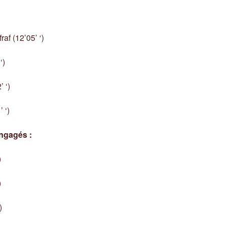
af (12’05’ ‘)
‘)
 ‘)
 ‘)
ngagés :
)
)
)