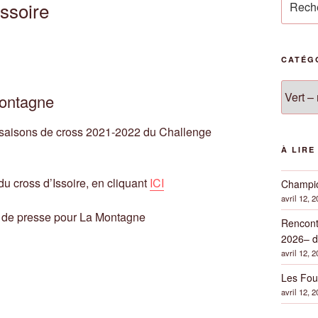
Issoire
pour
:
CATÉG
Catégor
Montagne
 saisons de cross 2021-2022 du Challenge
À LIRE
 du cross d’Issoire, en cliquant
ICI
Champio
avril 12, 
 de presse pour La Montagne
Rencont
2026– d
avril 12, 
Les Fou
avril 12, 