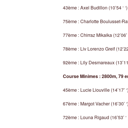
43ème : Axel Budillon (10’54 ‘ ‘)
75ème : Charlotte Boulusset-Rafr
77ème : Chirraz Mikaika (12’06’ 
78ème : Liv Lorenzo Greif (12’22’
92ème : Lily Desmareaux (13’11’
Course Minimes : 2800m, 79 e
45ème : Lucie Liouville (14’17’ ‘
67ème : Margot Vacher (16’30’ ‘
72ème : Louna Rigaud (16’53’ ‘ 