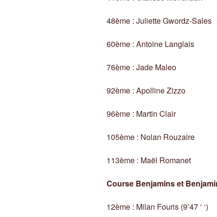
48ème : Juliette Gwordz-Sales
60ème : Antoine Langlais
76ème : Jade Maleo
92ème : Apolline Zizzo
96ème : Martin Clair
105ème : Nolan Rouzaire
113ème : Maël Romanet
Course Benjamins et Benjamin
12ème : Milan Fouris (9’47 ‘ ‘)