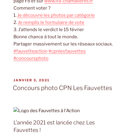
page Fb et sur
www.lfa-chamalieres.fr
Comment voter ?
1.
Je découvre les photos par catégorie
2.
Je remplis le formulaire de vote
3. J’attends le verdict le 15 février
Bonne chance à tout le monde.
Partager massivement sur les réseaux sociaux.
#fauvetteaction
#cpnlesfauvettes
#concoursphoto
PUBLIÉ
JANVIER 3, 2021
LE
Concours photo CPN Les Fauvettes
L’année 2021 est lancée chez Les
Fauvettes !