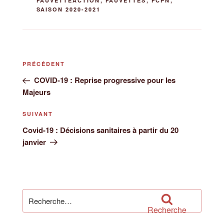
FAUVETTEACTION
,
FAUVETTES
,
FCPN
,
SAISON 2020-2021
Navigation
Article
PRÉCÉDENT
de
précédent
COVID-19 : Reprise progressive pour les
l’article
Majeurs
Article
SUIVANT
suivant
Covid-19 : Décisions sanitaires à partir du 20
janvier
Recherche
pour
Recherche
: