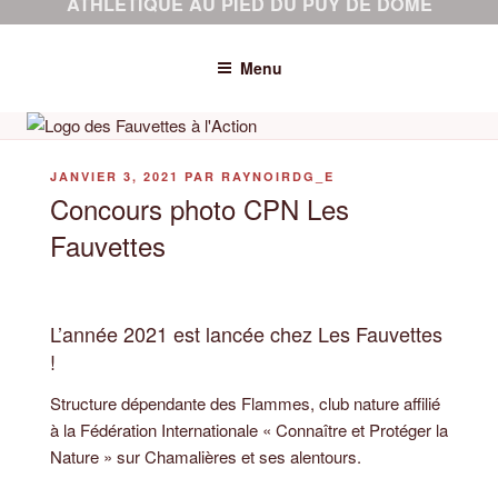
ATHLÉTIQUE AU PIED DU PUY DE DÔME
Menu
PUBLIÉ
JANVIER 3, 2021
PAR
RAYNOIRDG_E
LE
Concours photo CPN Les
Fauvettes
L’année 2021 est lancée chez Les Fauvettes
!
Structure dépendante des Flammes, club nature affilié
à la Fédération Internationale « Connaître et Protéger la
Nature » sur Chamalières et ses alentours.