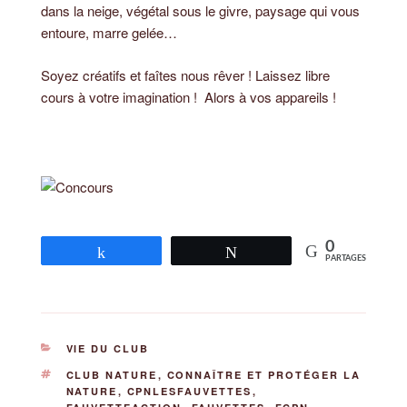
dans la neige, végétal sous le givre, paysage qui vous
entoure, marre gelée…
Soyez créatifs et faîtes nous rêver ! Laissez libre
cours à votre imagination ! Alors à vos appareils !
0
Partagez
Tweetez
PARTAGES
CATÉGORIES
VIE DU CLUB
ÉTIQUETTES
CLUB NATURE
,
CONNAÎTRE ET PROTÉGER LA
NATURE
,
CPNLESFAUVETTES
,