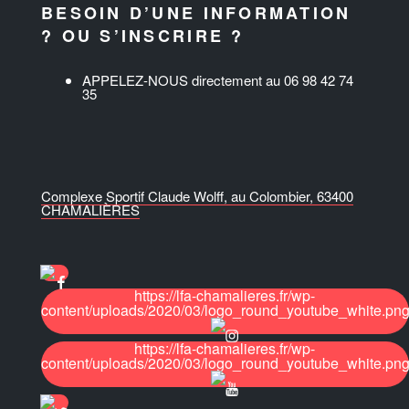
BESOIN D’UNE INFORMATION
? OU S’INSCRIRE ?
APPELEZ-NOUS directement au 06 98 42 74
35
Complexe Sportif Claude Wolff, au Colombier, 63400
CHAMALIÈRES
https://lfa-chamalieres.fr/wp-
content/uploads/2020/03/logo_round_youtube_white.pn
https://lfa-chamalieres.fr/wp-
content/uploads/2020/03/logo_round_youtube_white.pn