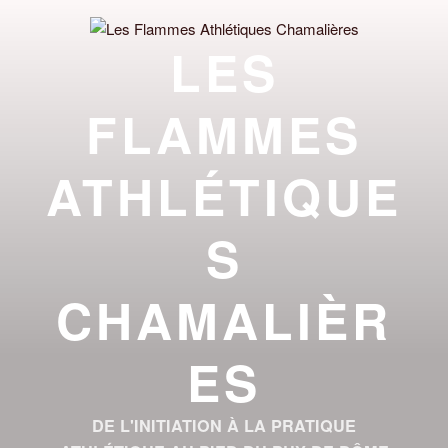
Aller
au
LES
contenu
principal
FLAMMES
ATHLÉTIQUE
S
CHAMALIÈR
ES
DE L'INITIATION À LA PRATIQUE