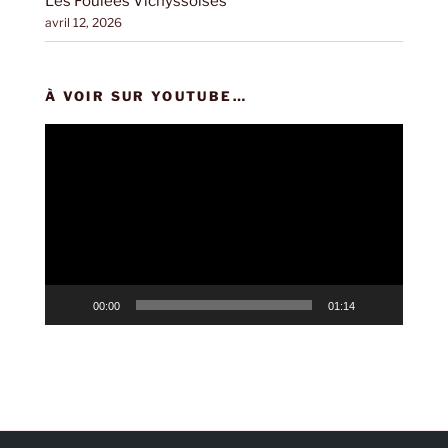
Les Foulées Vichyssoises
avril 12, 2026
À VOIR SUR YOUTUBE…
Lecteur
vidéo
00:00
01:14