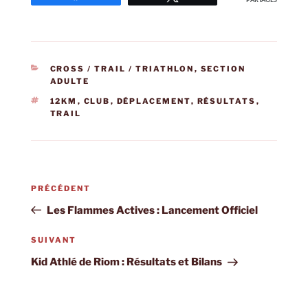
PARTAGES
CATÉGORIES
CROSS / TRAIL / TRIATHLON
,
SECTION
ADULTE
ÉTIQUETTES
12KM
,
CLUB
,
DÉPLACEMENT
,
RÉSULTATS
,
TRAIL
Navigation
Article
PRÉCÉDENT
de
précédent
Les Flammes Actives : Lancement Officiel
l’article
Article
SUIVANT
suivant
Kid Athlé de Riom : Résultats et Bilans