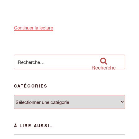
de
Continuer la lecture
« Triathlon
BE/MI
2
mars
Recherche
:
pour
Recherche
Résultats
:
et
CATÉGORIES
Bilans »
Catégories
À LIRE AUSSI…