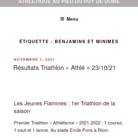
ATHLÉTIQUE AU PIED DU PUY DE DÔME
Menu
ÉTIQUETTE :
BENJAMINS ET MINIMES
PUBLIÉ
NOVEMBRE 1, 2021
LE
Résultats Triathlon « Athlé » 23/10/21
Les Jeunes Flammes : 1er Triathlon de la
saison
Premier Triathlon « Athlétisme » 2021-2022 : 1 course,
1 saut et 1 lancer. Au stade Emile Pons à Riom