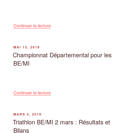
de
Continuer la lecture
« Les
Jeunes
Flammes
PUBLIÉ
MAI 13, 2019
LE
en
Championnat Départemental pour les
mode
BE/MI
« Footing
Nature » »
de
Continuer la lecture
« Championnat
Départemental
pour
PUBLIÉ
MARS 3, 2019
LE
les
Triathlon BE/MI 2 mars : Résultats et
BE/MI »
Bilans