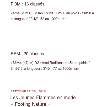
POM : 16 classés
7ème
(29pts) : Milan Fouris : 3m86 au poids / 2m90 à
la longueur / 3’42’ ‘ 52 au 1000m dm
BEM : 20 classés
13ème
(47pts) D2 : Axel Budillon : 4m54 au poids /
3m57 à la longueur / 3’45’ ‘ 77 au 1000m dm
PUBLIÉ
SEPTEMBRE 29, 2019
LE
Les Jeunes Flammes en mode
« Footing Nature »