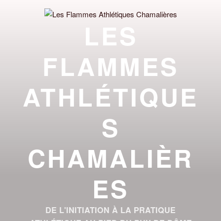
Aller
au
LES
contenu
principal
FLAMMES
ATHLÉTIQUE
S
CHAMALIÈR
ES
DE L'INITIATION À LA PRATIQUE