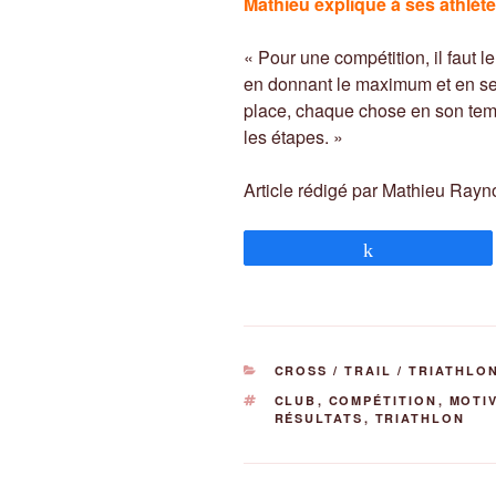
Mathieu explique à ses athlète
« Pour une compétition, il faut
en donnant le maximum et en se f
place, chaque chose en son temps
les étapes. »
Article rédigé par Mathieu Raynoi
Partagez
CATÉGORIES
CROSS / TRAIL / TRIATHLO
ÉTIQUETTES
CLUB
,
COMPÉTITION
,
MOTI
RÉSULTATS
,
TRIATHLON