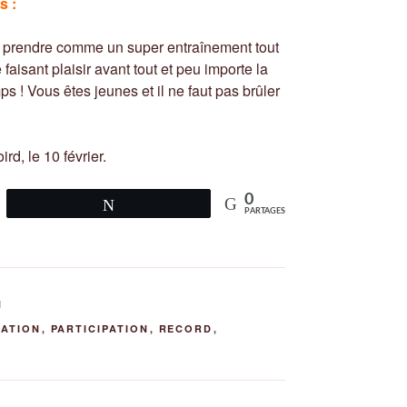
s :
 le prendre comme un super entraînement tout
aisant plaisir avant tout et peu importe la
 ! Vous êtes jeunes et il ne faut pas brûler
rd, le 10 février.
0
Tweetez
PARTAGES
N
VATION
,
PARTICIPATION
,
RECORD
,