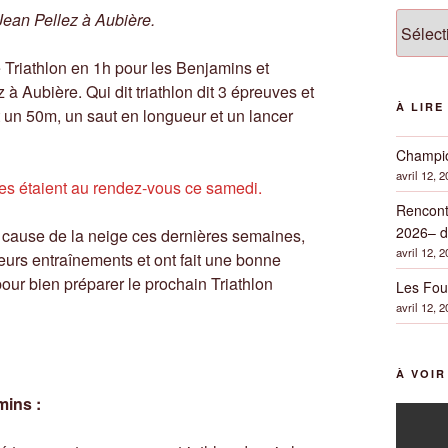
ean Pellez à Aubière.
Catégor
 Triathlon en 1h pour les Benjamins et
 Aubière. Qui dit triathlon dit 3 épreuves et
À LIRE
t un 50m, un saut en longueur et un lancer
Champio
avril 12, 
s étaient au rendez-vous ce samedi.
Rencont
2026– d
cause de la neige ces dernières semaines,
avril 12, 
urs entraînements et ont fait une bonne
our bien préparer le prochain Triathlon
Les Fou
avril 12, 
À VOI
mins :