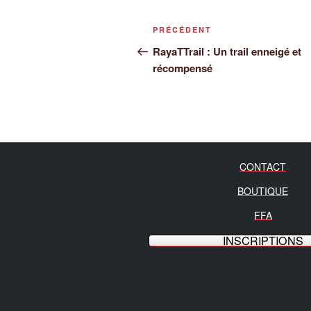
Navigation
Article
PRÉCÉDENT
de
précédent
RayaTTrail : Un trail enneigé et
récompensé
l’article
CONTACT
BOUTIQUE
FFA
INSCRIPTIONS