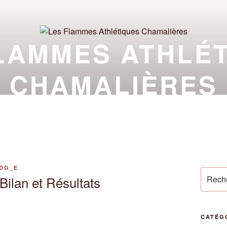
LAMMES ATHLÉ
CHAMALIÈRES
TION À LA PRATIQUE ATHLÉTIQUE AU PIED DU
ALITÉS
CLUB
À PROPOS
INFOS
DG_E
Recher
 Bilan et Résultats
pour
:
CATÉG