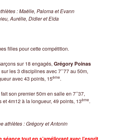
thlètes : Maëlle, Paloma et Evann
hieu, Aurélie, Didier et Elda
 filles pour cette compétition.
arçons sur 18 engagés,
Grégory Poinas
sur les 3 disciplines avec 7’’77 au 50m,
ème
ueur avec 43 points, 15
.
 fait son premier 50m en salle en 7’’37,
ème
 et 4m12 à la longueur, 49 points, 13
.
 athlètes : Grégory et Antonin
e séance tout en s’améliorant avec l’esprit