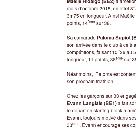
Maëlle Hidalgo (BE2)
a amélioré
mois d’octobre 2018, en effet 8
3m75 en longueur. Ainsi Maëlle
ème
points, 14
sur 38.
Sa camarade
Paloma Supiot (
son arrivée dans le club à ce tr
compétitions, faisant 10’’26 au
ème
longueur, 11 points, 38
sur 3
Néanmoins, Paloma est contente 
son prochain triathlon.
Chez les garçons sur 33 engagé
Evann Langlais (BE1)
a fait s
le départ en starting-block à am
Evann, toujours motivé dans ses
ème
33
. Evann encourage ses cop