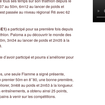
 tous ses temps sur son triathlon depuis le
’’37 au 50m, 6m12 au lancer de poids et
 est passée au niveau régional R6 avec 62
BE1)
a participé pour sa première fois depuis
iathlon. Paloma a pu découvrir le monde des
 50m, 3m34 au lancer de poids et 2m35 à la
8.
d’avoir participé et pourra s’améliorer pour
s, une seule Flamme a signé présente,
on premier 50m en 8’’80, une bonne première,
éliorer, 3m68 au poids et 2m53 à la longueur.
 entraînements, a obtenu ainsi 25 points,
ains à venir sur les compétitions.