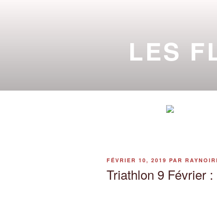
Aller
au
contenu
LES F
principal
DE L'INITIA
ACTU
PUBLIÉ
FÉVRIER 10, 2019
PAR
RAYNOIR
LE
Triathlon 9 Février :