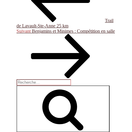
Trail
de Lavault-Ste-Anne 25 km
Article
Suivant
Benjamins et Minimes : Compétition en salle
suivant
Recherche
pour
Recherche
: