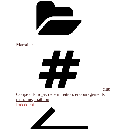
Catégories
Marraines
Étiquettes
club
,
Coupe d'Europe
,
détermination
,
encouragements
,
marraine
,
triathlon
Navigation
Article
Précédent
précédent
de
l’article