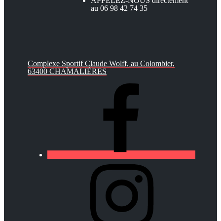
APPELEZ-NOUS directement
au 06 98 42 74 35
Complexe Sportif Claude Wolff, au Colombier,
63400 CHAMALIÈRES
https://lfa-
chamalieres.fr/wp-
content/uploads/2020/03/logo_round_youtube_white.p