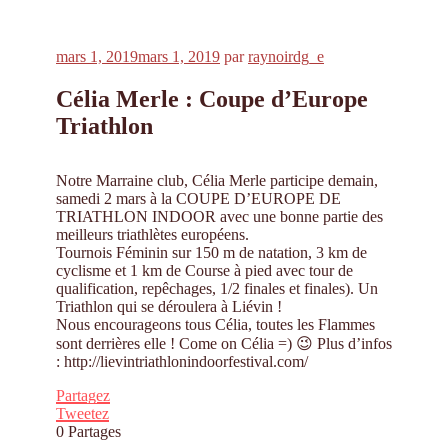
Publié
mars 1, 2019
mars 1, 2019
par
raynoirdg_e
le
Célia Merle : Coupe d’Europe
Triathlon
Notre Marraine club, Célia Merle participe demain,
samedi 2 mars à la COUPE D’EUROPE DE
TRIATHLON INDOOR avec une bonne partie des
meilleurs triathlètes européens.
Tournois Féminin sur 150 m de natation, 3 km de
cyclisme et 1 km de Course à pied avec tour de
qualification, repêchages, 1/2 finales et finales). Un
Triathlon qui se déroulera à Liévin !
Nous encourageons tous Célia, toutes les Flammes
sont derrières elle ! Come on Célia =) 😉 Plus d’infos
: http://lievintriathlonindoorfestival.com/
Partagez
Tweetez
0
Partages