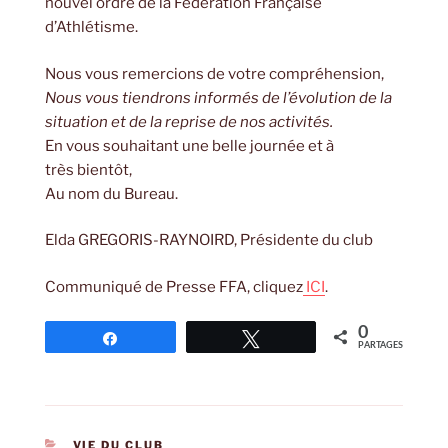
nouvel ordre de la Fédération Française
d’Athlétisme.
Nous vous remercions de votre compréhension,
Nous vous tiendrons informés de l’évolution de la
situation et de la reprise de nos activités.
En vous souhaitant une belle journée et à
très bientôt,
Au nom du Bureau.
Elda GREGORIS-RAYNOIRD, Présidente du club
Communiqué de Presse FFA, cliquez
ICI
.
0
Partagez
Tweetez
PARTAGES
CATÉGORIES
VIE DU CLUB