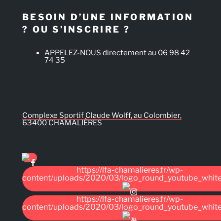
BESOIN D’UNE INFORMATION
? OU S’INSCRIRE ?
APPELEZ-NOUS directement au 06 98 42
74 35
Complexe Sportif Claude Wolff, au Colombier,
63400 CHAMALIÈRES
https://lfa-chamalieres.fr/wp-
content/uploads/2020/03/logo_round_youtube_whit
https://lfa-chamalieres.fr/wp-
content/uploads/2020/03/logo_round_youtube_whit