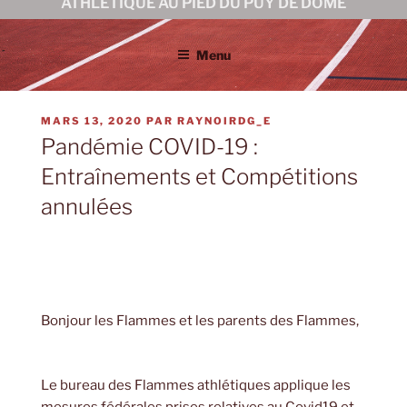
ATHLÉTIQUE AU PIED DU PUY DE DÔME
Menu
PUBLIÉ
MARS 13, 2020
PAR
RAYNOIRDG_E
LE
Pandémie COVID-19 :
Entraînements et Compétitions
annulées
Bonjour les Flammes et les parents des Flammes,
Le bureau des Flammes athlétiques applique les
mesures fédérales prises relatives au Covid19 et