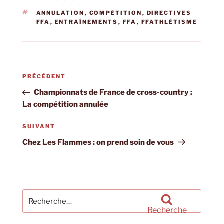
ÉTIQUETTES
ANNULATION
,
COMPÉTITION
,
DIRECTIVES
FFA
,
ENTRAÎNEMENTS
,
FFA
,
FFATHLÉTISME
Navigation
Article
PRÉCÉDENT
de
précédent
Championnats de France de cross-country :
l’article
La compétition annulée
Article
SUIVANT
suivant
Chez Les Flammes : on prend soin de vous
Recherche
pour
Recherche
: