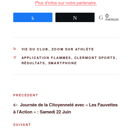
Plus d’infos sur notre partenaire.
0
Partagez
Tweetez
PARTAGES
CATÉGORIES
VIE DU CLUB
,
ZOOM SUR ATHLÈTE
ÉTIQUETTES
APPLICATION FLAMMES
,
CLERMONT SPORTS
,
RÉSULTATS
,
SMARTPHONE
Navigation
Article
PRÉCÉDENT
de
précédent
Journée de la Citoyenneté avec « Les Fauvettes
l’article
à l’Action » : Samedi 22 Juin
Article
SUIVANT