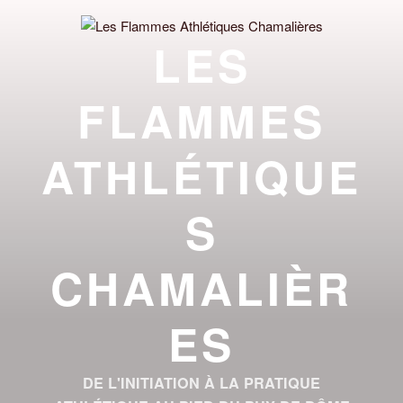
Aller
au
LES
contenu
principal
FLAMMES
ATHLÉTIQUE
S
CHAMALIÈR
ES
DE L'INITIATION À LA PRATIQUE