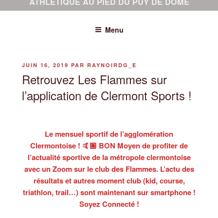
ATHLÉTIQUE AU PIED DU PUY DE DÔME
Menu
PUBLIÉ
JUIN 16, 2019
PAR
RAYNOIRDG_E
LE
Retrouvez Les Flammes sur
l’application de Clermont Sports !
Le mensuel sportif de l’agglomération
Clermontoise ! 🤙🏼 BON Moyen de profiter de
l’actualité sportive de la métropole clermontoise
avec un Zoom sur le club des Flammes. L’actu des
résultats et autres moment club (kid, course,
triathlon, trail…) sont maintenant sur smartphone !
Soyez Connecté !