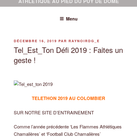
ATHLÉTIQUE AU PIED DU PUY DE DÔME
Menu
PUBLIÉ
DÉCEMBRE 16, 2019
PAR
RAYNOIRDG_E
LE
Tel_Est_Ton Défi 2019 : Faites un
geste !
TELETHON 2019 AU COLOMBIER
SUR NOTRE SITE D’ENTRAINEMENT
Comme l’année précédente ‘Les Flammes Athlétiques
Chamalières’ et ‘Football Club Chamalières’