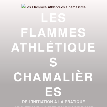
Aller
au
LES
contenu
principal
FLAMMES
ATHLÉTIQUE
S
CHAMALIÈR
ES
DE L'INITIATION À LA PRATIQUE