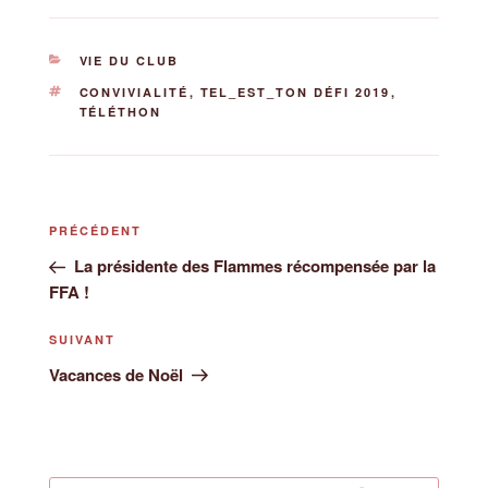
CATÉGORIES
VIE DU CLUB
ÉTIQUETTES
CONVIVIALITÉ
,
TEL_EST_TON DÉFI 2019
,
TÉLÉTHON
Navigation
Article
PRÉCÉDENT
de
précédent
La présidente des Flammes récompensée par la
l’article
FFA !
Article
SUIVANT
suivant
Vacances de Noël