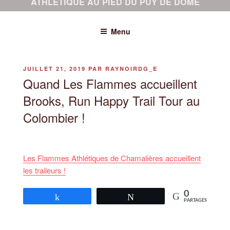
ATHLÉTIQUE AU PIED DU PUY DE DÔME
Menu
PUBLIÉ
JUILLET 21, 2019
PAR
RAYNOIRDG_E
LE
Quand Les Flammes accueillent
Brooks, Run Happy Trail Tour au
Colombier !
Les Flammes Athlétiques de Chamalières accueillent
les traileurs !
0
Partagez
Tweetez
PARTAGES