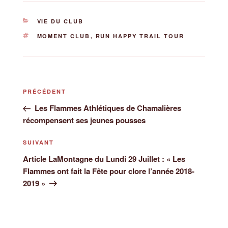
CATÉGORIES
VIE DU CLUB
ÉTIQUETTES
MOMENT CLUB
,
RUN HAPPY TRAIL TOUR
Navigation
Article
PRÉCÉDENT
de
précédent
Les Flammes Athlétiques de Chamalières
l’article
récompensent ses jeunes pousses
Article
SUIVANT
suivant
Article LaMontagne du Lundi 29 Juillet : « Les
Flammes ont fait la Fête pour clore l’année 2018-
2019 »