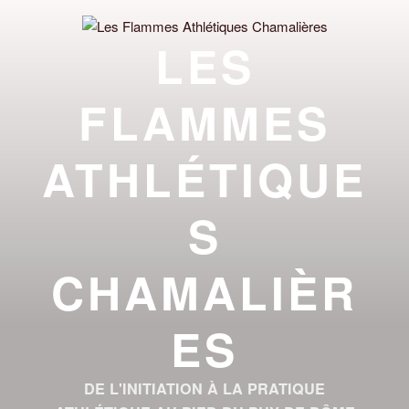
Aller
au
LES
contenu
principal
FLAMMES
ATHLÉTIQUE
S
CHAMALIÈR
ES
DE L'INITIATION À LA PRATIQUE