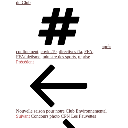
du Club
Étiquettes
après
confinement
,
covid-19
,
directives ffa
,
FFA
,
FFAthlétisme
,
ministre des sports
,
reprise
Navigation
Article
Précédent
précédent
de
l’article
Nouvelle saison pour notre Club Environnemental
Article
Suivant
Concours photo CPN Les Fauvettes
suivant