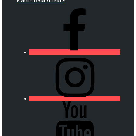
63400 CHAMALIÈRES
https://lfa-
chamalieres.fr/wp-
content/uploads/2020/03/logo_round_youtube_white.p
https://lfa-
chamalieres.fr/wp-
content/uploads/2020/03/logo_round_youtube_white.p